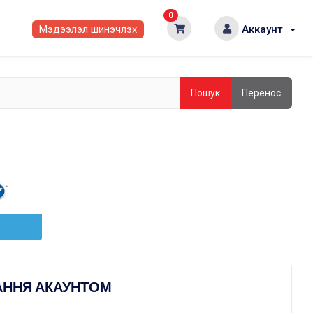
0
Мэдээлэл шинэчлэх
Аккаунт
Пошук
Перенос
АННЯ АКАУНТОМ