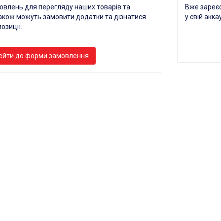
мовлень для перегляду наших товарів та
Вже зареєс
 також можуть замовити додатки та дізнатися
у свій акка
озиції.