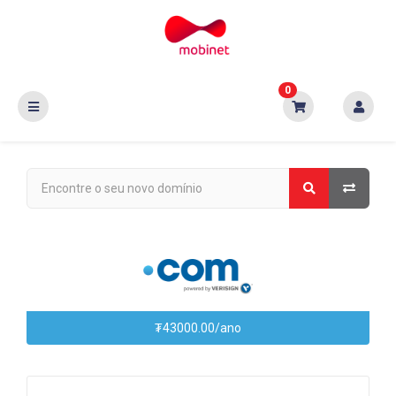
0
₮43000.00/ano