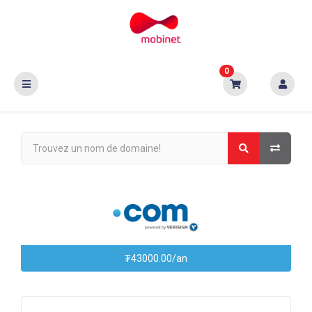
0
₮43000.00/an