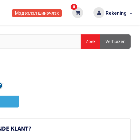
0
Мэдээлэл шинэчлэх
Rekening
Zoek
Verhuizen
NDE KLANT?