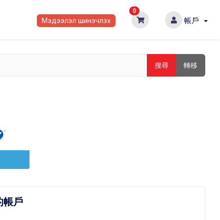
0
Мэдээлэл шинэчлэх
帳戶
搜尋
轉移
的帳戶