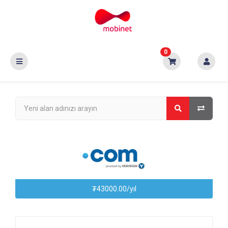
0
₮43000.00/yıl