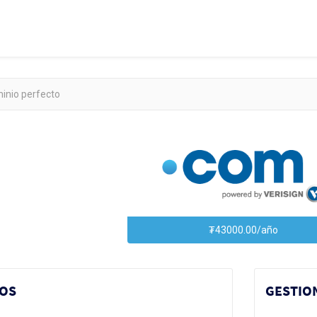
₮43000.00/año
IOS
GESTIO