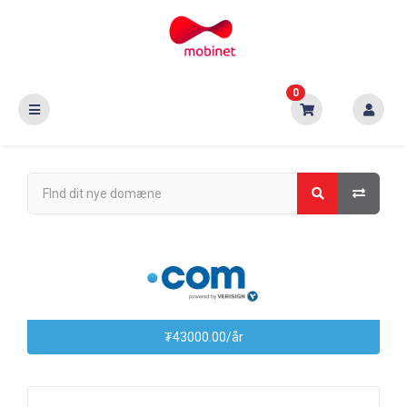
0
₮43000.00/år