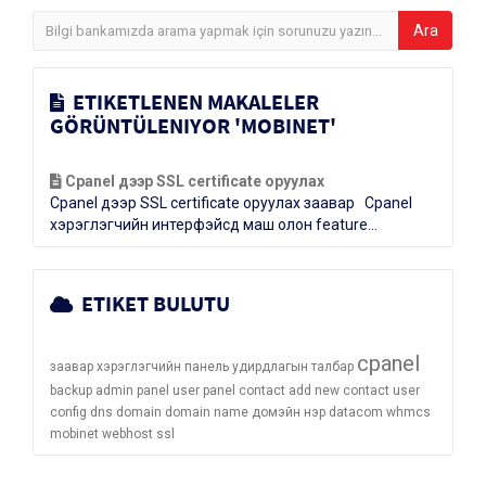
ETIKETLENEN MAKALELER
GÖRÜNTÜLENIYOR 'MOBINET'
Cpanel дээр SSL certificate оруулах
Cpanel дээр SSL certificate оруулах заавар Cpanel
хэрэглэгчийн интерфэйсд маш олон feature...
ETIKET BULUTU
cpanel
заавар
хэрэглэгчийн панель
удирдлагын талбар
backup
admin panel
user panel
contact
add new contact
user
config
dns
domain
domain name
домэйн нэр
datacom
whmcs
mobinet
webhost
ssl