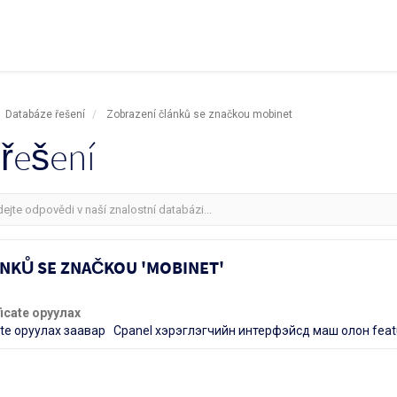
Databáze řešení
Zobrazení článků se značkou mobinet
řešení
NKŮ SE ZNAČKOU 'MOBINET'
ficate оруулах
cate оруулах заавар Cpanel хэрэглэгчийн интерфэйсд маш олон featu