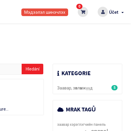
0
Мэдээлэл шинэчлэх
Účet
KATEGORIE
Заавар, зөвлөмжүүд
5
MRAK TAGŮ
re...
заавар
хэрэглэгчийн панель