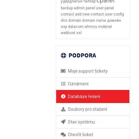
cpanel
удирдлагын талбар
backup
admin panel
user panel
contact
add new contact
user config
dns
domain
domain name
домэйн
нэр
datacom
whmcs
mobinet
webhost
ssl
PODPORA
Moje support tickety
Oznámení
Databáze řešení
Soubory pro stažení
Stav systému
Otevřít ticket