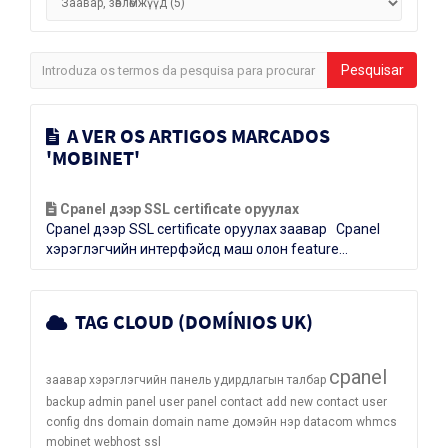
A VER OS ARTIGOS MARCADOS
'MOBINET'
Cpanel дээр SSL certificate оруулах
Cpanel дээр SSL certificate оруулах заавар Cpanel
хэрэглэгчийн интерфэйсд маш олон feature...
TAG CLOUD (DOMÍNIOS UK)
cpanel
заавар
хэрэглэгчийн панель
удирдлагын талбар
backup
admin panel
user panel
contact
add new contact
user
config
dns
domain
domain name
домэйн нэр
datacom
whmcs
mobinet
webhost
ssl