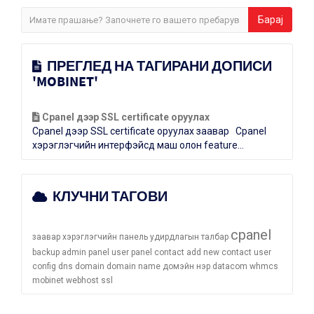
ПРЕГЛЕД НА ТАГИРАНИ ДОПИСИ
'MOBINET'
Cpanel дээр SSL certificate оруулах
Cpanel дээр SSL certificate оруулах заавар Cpanel
хэрэглэгчийн интерфэйсд маш олон feature...
КЛУЧНИ ТАГОВИ
cpanel
заавар
хэрэглэгчийн панель
удирдлагын талбар
backup
admin panel
user panel
contact
add new contact
user
config
dns
domain
domain name
домэйн нэр
datacom
whmcs
mobinet
webhost
ssl