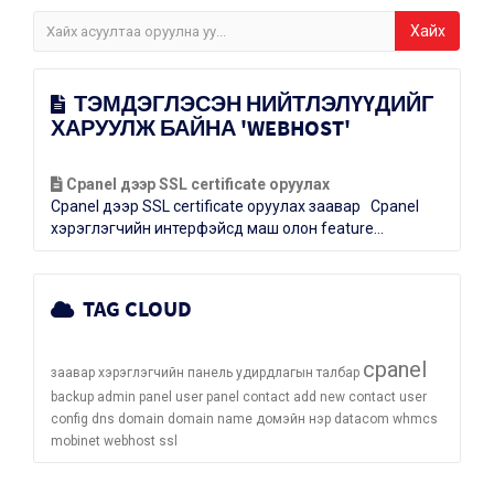
ТЭМДЭГЛЭСЭН НИЙТЛЭЛҮҮДИЙГ
ХАРУУЛЖ БАЙНА 'WEBHOST'
Cpanel дээр SSL certificate оруулах
Cpanel дээр SSL certificate оруулах заавар Cpanel
хэрэглэгчийн интерфэйсд маш олон feature...
TAG CLOUD
cpanel
заавар
хэрэглэгчийн панель
удирдлагын талбар
backup
admin panel
user panel
contact
add new contact
user
config
dns
domain
domain name
домэйн нэр
datacom
whmcs
mobinet
webhost
ssl