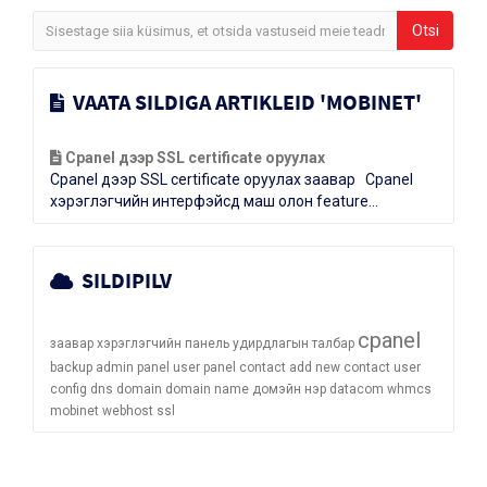
VAATA SILDIGA ARTIKLEID 'MOBINET'
Cpanel дээр SSL certificate оруулах
Cpanel дээр SSL certificate оруулах заавар Cpanel
хэрэглэгчийн интерфэйсд маш олон feature...
SILDIPILV
cpanel
заавар
хэрэглэгчийн панель
удирдлагын талбар
backup
admin panel
user panel
contact
add new contact
user
config
dns
domain
domain name
домэйн нэр
datacom
whmcs
mobinet
webhost
ssl