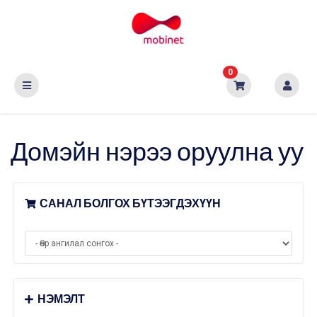
0
Домэйн нэрээ оруулна уу
САНАЛ БОЛГОХ БҮТЭЭГДЭХҮҮН
НЭМЭЛТ