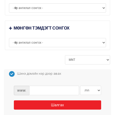
МӨНГӨН ТЭМДЭГТ СОНГОХ
Шинэ домэйн нэр дээр авах
www.
Шалгах