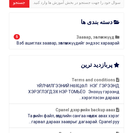
دسته بندی ها
5
Заавар, зөвлөмжүүд
Вэб ашиглах заавар, зөвлөмжүүдийг эндээс хараарай
پربازدید ترین
Terms and conditions
ҮЙЛЧИЛГЭЭНИЙ НӨХЦӨЛ НЭГ. ГЭРЭЭНД
ХЭРЭГЛЭГДЭХ НЭР ТОМЬЁО Энэхүү гэрээнд
хэрэглэсэн дараах...
Cpanel дээр өөрийн backup авах
Та өөрийн файл, өгөгдлийн сангаа нөөцөлж авах хэрэг
гарвал дараах зааврыг дагаарай. Cpanel руу...