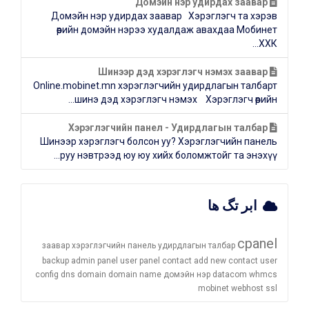
Домэйн нэр удирдах заавар
Домэйн нэр удирдах заавар Хэрэглэгч та хэрэв
өөрийн домэйн нэрээ худалдаж авахдаа Мобинет
ХХК...
Шинээр дэд хэрэглэгч нэмэх заавар
Online.mobinet.mn хэрэглэгчийн удирдлагын талбарт
шинэ дэд хэрэглэгч нэмэх Хэрэглэгч өөрийн...
Хэрэглэгчийн панел - Удирдлагын талбар
Шинээр хэрэглэгч болсон уу? Хэрэглэгчийн панель
руу нэвтрээд юу юу хийх боломжтойг та энэхүү...
ابر تگ ها
cpanel
заавар
хэрэглэгчийн панель
удирдлагын талбар
backup
admin panel
user panel
contact
add new contact
user
config
dns
domain
domain name
домэйн нэр
datacom
whmcs
mobinet
webhost
ssl